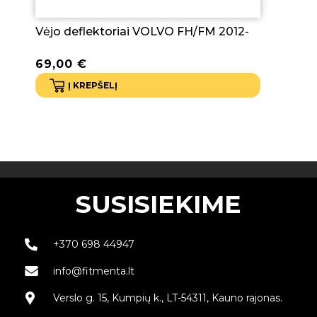
Vėjo deflektoriai VOLVO FH/FM 2012-
69,00
€
Į KREPŠELĮ
SUSISIEKIME
+370 698 44947
info@fitmenta.lt
Verslo g. 15, Kumpių k., LT-54311, Kauno rajonas.