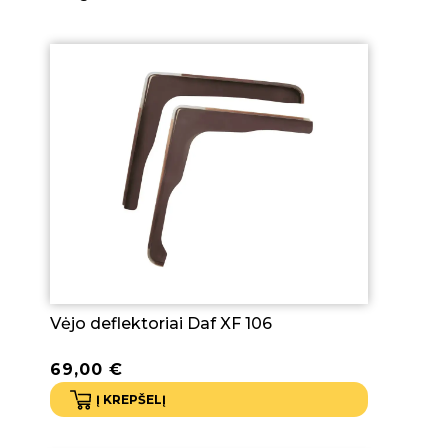
Vėjo deflektoriai Daf XF 106
69,00
€
Į KREPŠELĮ