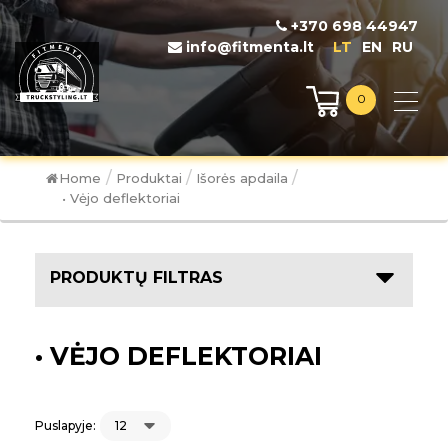
+370 698 44947
info@fitmenta.lt
LT
EN
RU
0
/
/
/
Home
Produktai
Išorės apdaila
• Vėjo deflektoriai
PRODUKTŲ FILTRAS
• VĖJO DEFLEKTORIAI
Puslapyje: