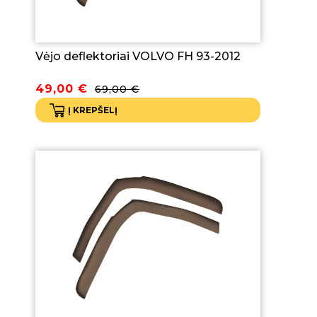
Vėjo deflektoriai VOLVO FH 93-2012
Original
Current
49,00
€
69,00
€
price
price
Į KREPŠELĮ
was:
is:
69,00 €.
49,00 €.