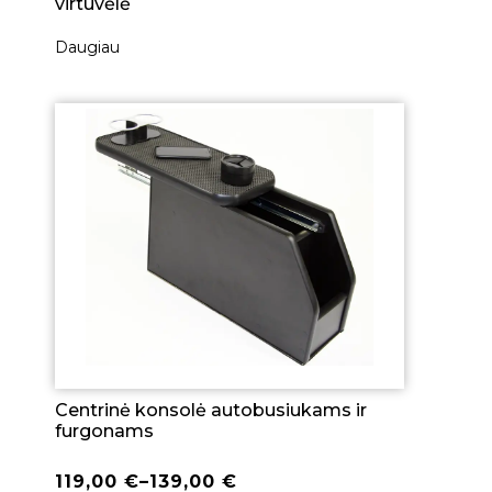
virtuvėlė
Daugiau
Centrinė konsolė autobusiukams ir
furgonams
119,00
€
–
139,00
€