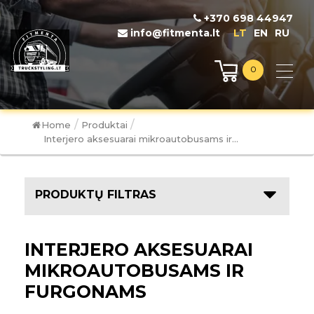
+370 698 44947
info@fitmenta.lt
LT
EN
RU
0
/
/
Home
Produktai
Interjero aksesuarai mikroautobusams ir...
PRODUKTŲ FILTRAS
INTERJERO AKSESUARAI
MIKROAUTOBUSAMS IR
FURGONAMS