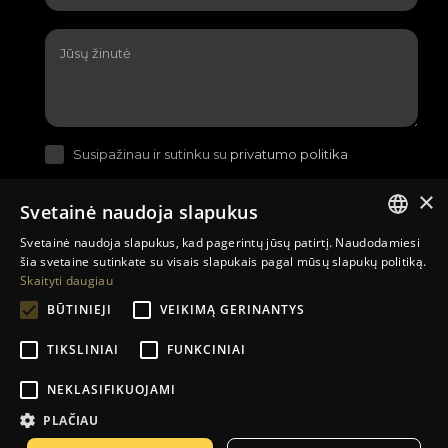
Susipažinau ir sutinku su
privatumo politika
×
Svetainė naudoja slapukus
Svetainė naudoja slapukus, kad pagerintų jūsų patirtį. Naudodamiesi
LITHUANIAN
šia svetaine sutinkate su visais slapukais pagal mūsų slapukų politiką.
Skaityti daugiau
EN
BŪTINIEJI
VEIKIMĄ GERINANTYS
RU
TIKSLINIAI
FUNKCINIAI
Sutartys su įmonėmis
Prekių pristatymo sąlygos
NEKLASIFIKUOJAMI
Grąžinimas ir garantija
Kontaktai
Kompanija
PLAČIAU
El. parduotuvių kūrimas
:
Jauna reklama