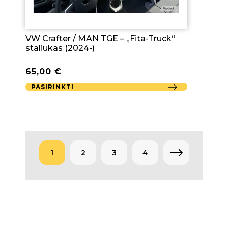
VW Crafter / MAN TGE – „Fita-Truck“
staliukas (2024-)
65,00
€
PASIRINKTI
1
2
3
4
→