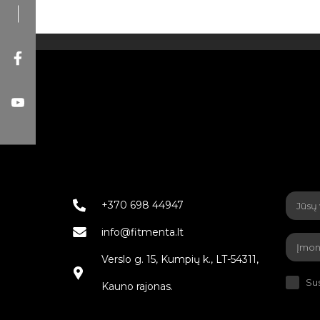
+370 698 44947
info@fitmenta.lt
Verslo g. 15, Kumpių k., LT-54311,
Sus
Kauno rajonas.