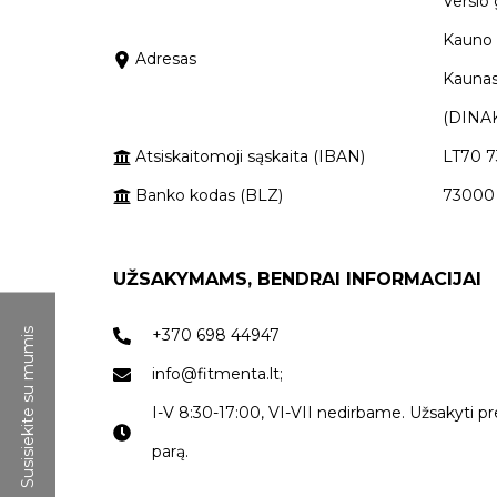
Verslo 
Kauno r
Adresas
Kaunas
(DINAK
Atsiskaitomoji sąskaita (IBAN)
LT70 7
Banko kodas (BLZ)
73000
UŽSAKYMAMS, BENDRAI INFORMACIJAI
+370 698 44947
Susisiekite su mumis
info@fitmenta.lt;
I-V 8:30-17:00, VI-VII nedirbame. Užsakyti pr
parą.