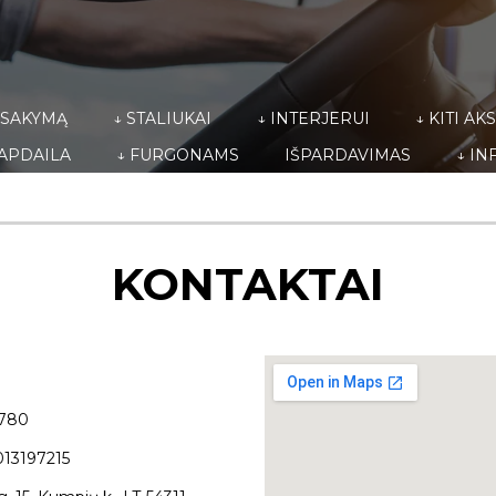
ŽSAKYMĄ
↓ STALIUKAI
↓ INTERJERUI
↓ KITI A
 APDAILA
↓ FURGONAMS
IŠPARDAVIMAS
↓ IN
KONTAKTAI
1780
13197215