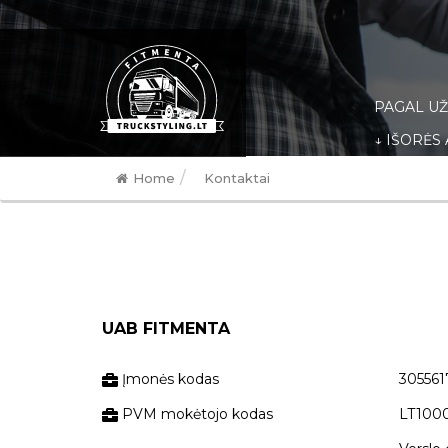
PAGAL U
↓ IŠORĖS
/
Home
Kontaktai
UAB FITMENTA
Įmonės kodas
30556
PVM mokėtojo kodas
LT1000