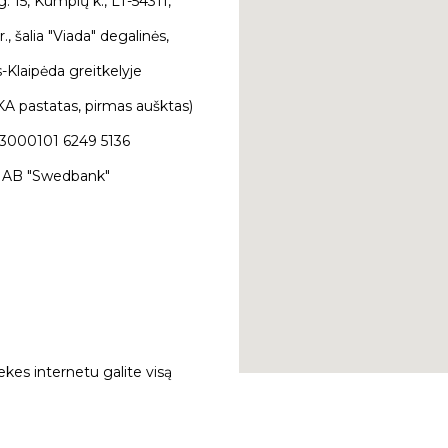
g. 15, Kumpių k., LT-54311,
., šalia "Viada" degalinės,
-Klaipėda greitkelyje
A pastatas, pirmas aušktas)
3000101 6249 5136
 AB "Swedbank"
ekes internetu galite visą