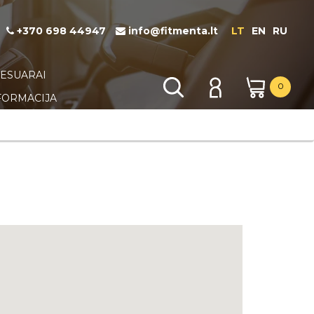
+370 698 44947
info@fitmenta.lt
LT
EN
RU
KSESUARAI
0
FORMACIJA