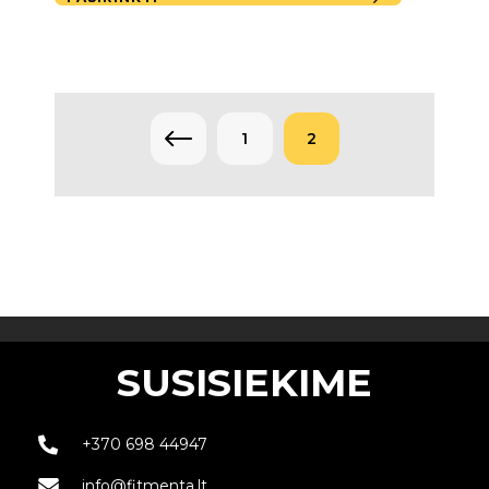
←
1
2
SUSISIEKIME
+370 698 44947
info@fitmenta.lt