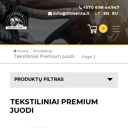
+370 698 44947
info@fitmenta.lt
LT
EN
RU
0
/
/
Home
Produktai
Tekstiliniai Premium juodi
/
Page 2
PRODUKTŲ FILTRAS
TEKSTILINIAI PREMIUM
JUODI