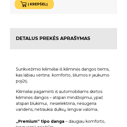
Į KREPŠELĮ
DETALUS PREKĖS APRAŠYMAS
Sunkvežimio kilimėliai iš kiliminės dangos tiems,
kas labiau vertina komforto, šilumos ir jaukumo
pojūtį.
Kilimėliai pagaminti iš automobiliams skirtos
kiliminės dangos – atspari mindžiojimui, ypač
atspari blukimui, nesielektrina, nesugeria
vandens, netraukia dulkių, lengvai valoma..
„Premium“ tipo danga
– daugiau komforto,