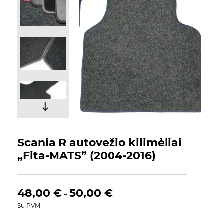
Scania R autovežio kilimėliai
„Fita-MATS” (2004-2016)
48,00
€
50,00
€
–
Su PVM