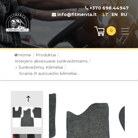
+370 698 44947
info@fitmenta.lt
LT
EN
RU
0
/
/
Home
Produktai
/
Interjero aksesuarai sunkvežimiams
/
↓ Sunkvežimių Kilimėliai
Scania R autovežio kilimėliai...