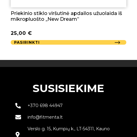
Priekinio stiklo viršutinė apdailos užuolaida iš
mikropluošto ,,New Dream”
25,00
€
PASIRINKTI
SUSISIEKIME
+370 698 44947
info@fitmenta.lt
Verslo g. 15, Kumpių k., LT-54311, Kauno