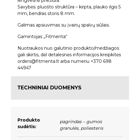
lengvesnė priežiūra.
Savybės: pluošto struktūra – kirpta, plauko ilgis 5
mm, bendras storis 8 mm.
Galimas apsiuvimas su įvairių spalvų siūlais.
Gamintojas „Fitmenta“
Nuotraukos nuo galutinio produkto/medžiagos
gali skirtis, dėl detalesnės informacijos kreipkitės
orders@fitmenta.lt arba numeriu +370 698
44947
TECHNINIAI DUOMENYS
Produkto
pagrindas – gumos
sudėtis:
granulės
,
poliesteris