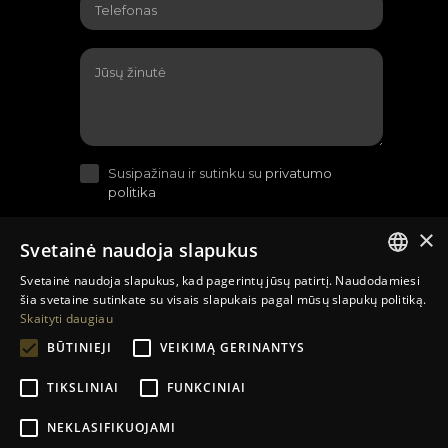
Susipažinau ir sutinku su
privatumo
politika
×
Svetainė naudoja slapukus
Svetainė naudoja slapukus, kad pagerintų jūsų patirtį. Naudodamiesi
LITHUANIAN
šia svetaine sutinkate su visais slapukais pagal mūsų slapukų politiką.
Skaityti daugiau
EN
BŪTINIEJI
VEIKIMĄ GERINANTYS
RU
TIKSLINIAI
FUNKCINIAI
Sutartys su įmonėmis
Prekių pristatymo sąlygos
NEKLASIFIKUOJAMI
Grąžinimas ir garantija
Kontaktai
Kompanija