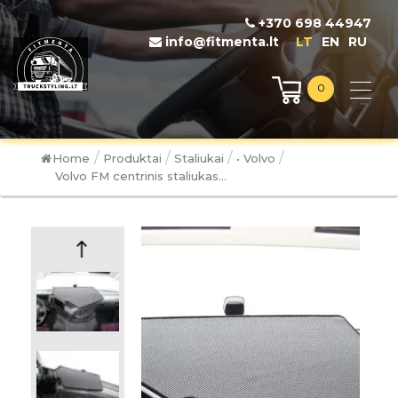
+370 698 44947
info@fitmenta.lt
LT
EN
RU
0
/
/
/
/
Home
Produktai
Staliukai
• Volvo
Volvo FM centrinis staliukas...