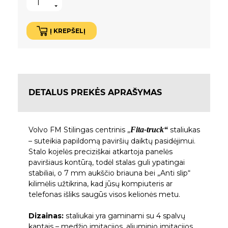
Į KREPŠELĮ
DETALUS PREKĖS APRAŠYMAS
Volvo FM Stilingas centrinis „
Fita-truck“
staliukas
– suteikia papildomą paviršių daiktų pasidėjimui.
Stalo kojelės preciziškai atkartoja panelės
paviršiaus kontūrą, todėl stalas guli ypatingai
stabiliai, o 7 mm aukščio briauna bei „Anti slip“
kilimėlis užtikrina, kad jūsų kompiuteris ar
telefonas išliks saugūs visos kelionės metu.
Dizainas:
staliukai yra gaminami su 4 spalvų
kantais – medžio imitacijos, aliuminio imitacijos,