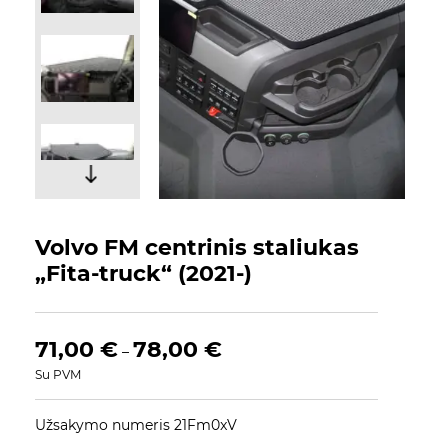
Volvo FM centrinis staliukas
„Fita-truck“ (2021-)
71,00
€
78,00
€
–
Su PVM
Užsakymo numeris 21Fm0xV