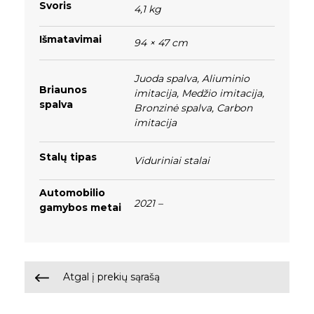
Svoris
4,1 kg
Išmatavimai
94 × 47 cm
Juoda spalva
,
Aliuminio
Briaunos
imitacija
,
Medžio imitacija
,
spalva
Bronzinė spalva
,
Carbon
imitacija
Stalų tipas
Viduriniai stalai
Automobilio
2021 –
gamybos metai
Atgal į prekių sąrašą