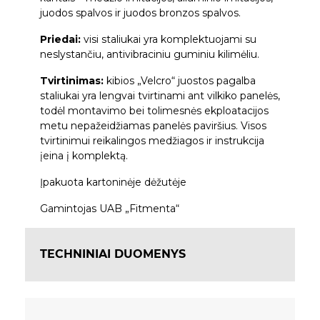
juodos spalvos ir juodos bronzos spalvos.
Priedai:
visi staliukai yra komplektuojami su
neslystančiu, antivibraciniu guminiu kilimėliu.
Tvirtinimas:
kibios „Velcro“ juostos pagalba
staliukai yra lengvai tvirtinami ant vilkiko panelės,
todėl montavimo bei tolimesnės ekploatacijos
metu nepažeidžiamas panelės paviršius. Visos
tvirtinimui reikalingos medžiagos ir instrukcija
įeina į komplektą.
Įpakuota kartoninėje dėžutėje
Gamintojas UAB „Fitmenta“
TECHNINIAI DUOMENYS