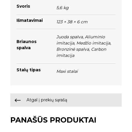
Svoris
5,6 kg
Išmatavimai
123 × 38 × 6 cm
Juoda spalva
,
Aliuminio
Briaunos
imitacija
,
Medžio imitacija
,
spalva
Bronzinė spalva
,
Carbon
imitacija
Stalų tipas
Maxi stalai
Atgal į prekių sąrašą
PANAŠŪS PRODUKTAI