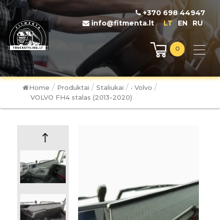
+370 698 44947
info@fitmenta.lt
LT
EN
RU
0
/
/
/
/
Home
Produktai
Staliukai
• Volvo
VOLVO FH4 stalas (2013-2020)