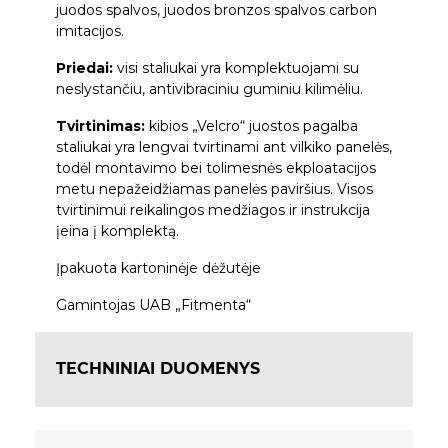
juodos spalvos, juodos bronzos spalvos carbon
imitacijos.
Priedai:
visi staliukai yra komplektuojami su
neslystančiu, antivibraciniu guminiu kilimėliu.
Tvirtinimas:
kibios „Velcro“ juostos pagalba
staliukai yra lengvai tvirtinami ant vilkiko panelės,
todėl montavimo bei tolimesnės ekploatacijos
metu nepažeidžiamas panelės paviršius. Visos
tvirtinimui reikalingos medžiagos ir instrukcija
įeina į komplektą.
Įpakuota kartoninėje dėžutėje
Gamintojas UAB „Fitmenta“
TECHNINIAI DUOMENYS