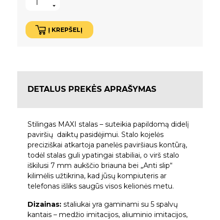
Į KREPŠELĮ
DETALUS PREKĖS APRAŠYMAS
Stilingas MAXI stalas – suteikia papildomą didelį
paviršių daiktų pasidėjimui. Stalo kojelės
preciziškai atkartoja panelės paviršiaus kontūrą,
todėl stalas guli ypatingai stabiliai, o virš stalo
iškilusi 7 mm aukščio briauna bei „Anti slip“
kilimėlis užtikrina, kad jūsų kompiuteris ar
telefonas išliks saugūs visos kelionės metu.
Dizainas:
staliukai yra gaminami su 5 spalvų
kantais – medžio imitacijos, aliuminio imitacijos,