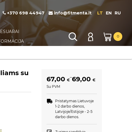
+370 698 44947
info@fitmenta.lt
LT
EN
RU
KSESUARAI
0
FORMACIJA
eliams su
–
67,00
69,00
€
€
Su PVM
Pristatymas Lietuvoje
1-2 darbo dienos,
.
Latvijoje/Estijoje - 2-5
darbo dienos.
Turime sandėlyje