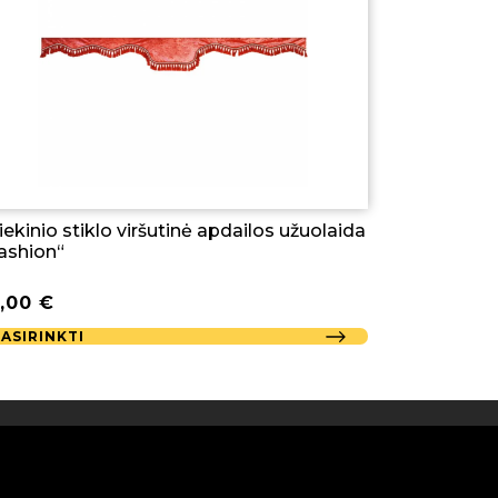
iekinio stiklo viršutinė apdailos užuolaida
Fashion“
1,00
€
PASIRINKTI