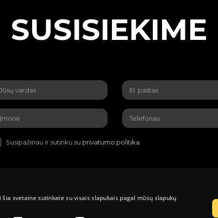
SUSISIEKIME
Susipažinau ir sutinku su
privatumo politika
 šia svetaine sutinkate su visais slapukais pagal mūsų slapukų
onėmis
Prekių pristatymo sąlygos
Grąžinimas ir garantija