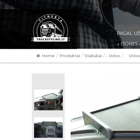
PAGAL U
↓ IŠORĖS
/
/
/
/
Home
Produktai
Staliukai
• Volvo
Volvo