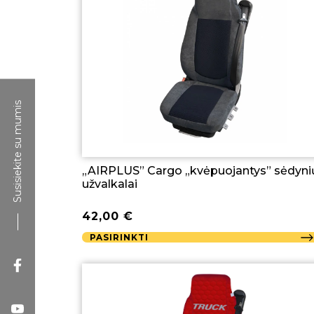
Susisiekite su mumis
„AIRPLUS” Cargo „kvėpuojantys” sėdyni
užvalkalai
42,00
€
PASIRINKTI