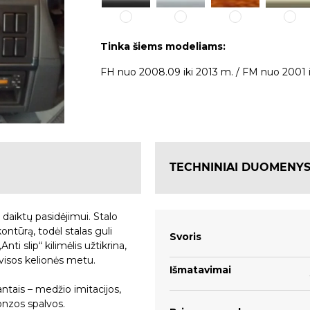
Tinka šiems modeliams:
FH nuo 2008.09 iki 2013 m. / FM nuo 2001 i
TECHNINIAI DUOMENY
 daiktų pasidėjimui. Stalo
kontūrą, todėl stalas guli
Svoris
ti slip“ kilimėlis užtikrina,
 visos kelionės metu.
Išmatavimai
ntais – medžio imitacijos,
ronzos spalvos.