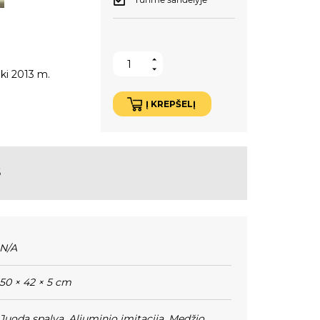
ki 2013 m.
Į KREPŠELĮ
S
N/A
50 × 42 × 5 cm
Juoda spalva
,
Aliuminio imitacija
,
Medžio