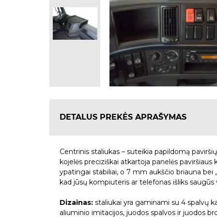
DETALUS PREKĖS APRAŠYMAS
Centrinis staliukas – suteikia papildomą paviršių
kojelės preciziškai atkartoja panelės paviršiaus 
ypatingai stabiliai, o 7 mm aukščio briauna bei „An
kad jūsų kompiuteris ar telefonas išliks saugūs
Dizainas:
staliukai yra gaminami su 4 spalvų ka
aliuminio imitacijos, juodos spalvos ir juodos b