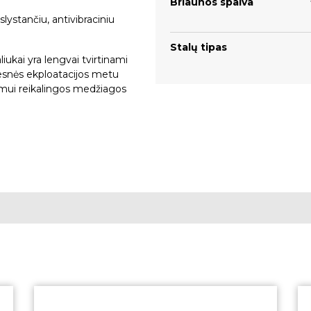
Briaunos spalva
slystančiu, antivibraciniu
Stalų tipas
liukai yra lengvai tvirtinami
mesnės ekploatacijos metu
nimui reikalingos medžiagos