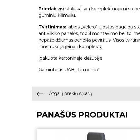
Priedai:
visi staliukai yra komplektuojami su ne
guminiu kilimėliu.
Tvirtinimas:
kibios „Velcro“ juostos pagalba sta
ant vilkiko panelės, todėl montavimo bei toli
nepažeidžiamas panelės paviršius. Visos tvirti
ir instrukcija įeina į komplektą.
Įpakuota kartoninėje dėžutėje
Gamintojas UAB „Fitmenta“
Atgal į prekių sąrašą
PANAŠŪS PRODUKTAI