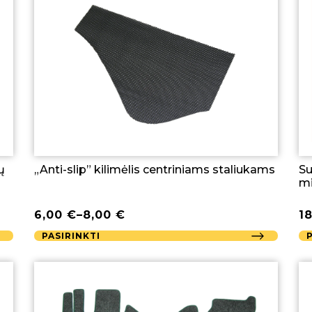
ų
„Anti-slip” kilimėlis centriniams staliukams
Su
mi
6,00
€
–
8,00
€
1
PASIRINKTI