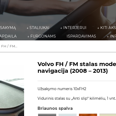
ŽSAKYMĄ
↓ STALIUKAI
↓ INTERJERUI
↓ KITI A
 APDAILA
↓ FURGONAMS
IŠPARDAVIMAS
↓ IN
 FH / FM...
Volvo FH / FM stalas mod
navigacija (2008 – 2013)
Užsakymo numeris 10xFH2
Vidurinis stalas su „Anti slip“ kilimėliu, 1 vnt
Briaunos spalva