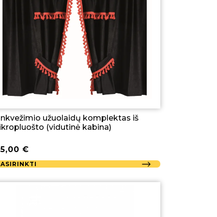
nkvežimio užuolaidų komplektas iš
kropluošto (vidutinė kabina)
85,00
€
PASIRINKTI