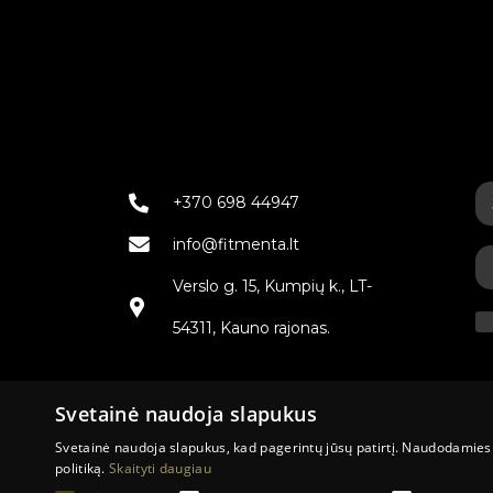
+370 698 44947
info@fitmenta.lt
Verslo g. 15, Kumpių k., LT-
54311, Kauno rajonas.
Svetainė naudoja slapukus
Svetainė naudoja slapukus, kad pagerintų jūsų patirtį. Naudodamiesi
politiką.
Skaityti daugiau
Sutartys su įm