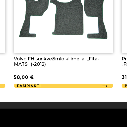
Volvo FH sunkvežimio kilimėliai „Fita-
Pr
MATS” (-2012)
,,
58,00
€
3
PASIRINKTI