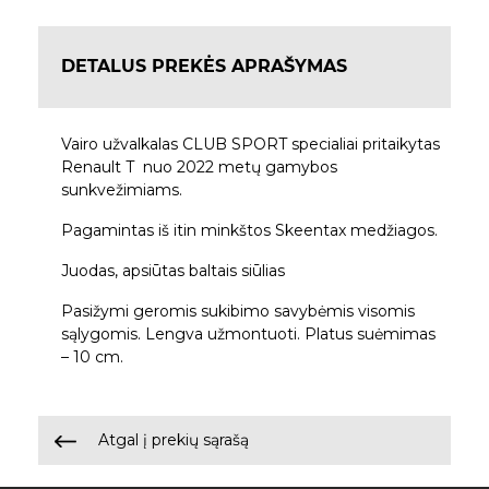
DETALUS PREKĖS APRAŠYMAS
Vairo užvalkalas CLUB SPORT specialiai pritaikytas
Renault T nuo 2022 metų gamybos
sunkvežimiams.
Pagamintas iš itin minkštos Skeentax medžiagos.
Juodas, apsiūtas baltais siūlias
Pasižymi geromis sukibimo savybėmis visomis
sąlygomis. Lengva užmontuoti. Platus suėmimas
– 10 cm.
Atgal į prekių sąrašą