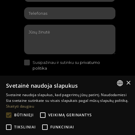
Susipažinau ir sutinku su
privatumo
politika
×
Svetainė naudoja slapukus
Svetainė naudoja slapukus, kad pagerintų jūsų patirtį. Naudodamiesi
LITHUANIAN
šia svetaine sutinkate su visais slapukais pagal mūsų slapukų politiką.
Skaityti daugiau
EN
BŪTINIEJI
VEIKIMĄ GERINANTYS
RU
TIKSLINIAI
FUNKCINIAI