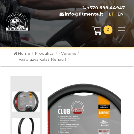
+370 698 44947
info@fitmenta.lt
LT
EN
0
/
/
/
Home
Produktai
• Vairams
Vairo užvalkalas Renault T...