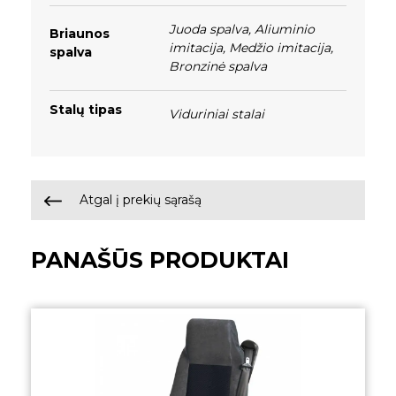
Juoda spalva
,
Aliuminio
Briaunos
imitacija
,
Medžio imitacija
,
spalva
Bronzinė spalva
Stalų tipas
Viduriniai stalai
Atgal į prekių sąrašą
PANAŠŪS PRODUKTAI