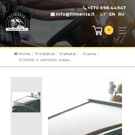
+370 698 44947
info@fitmenta.lt
LT
EN
RU
0
/
/
/
/
Home
Produktai
Staliukai
• Scania
SCANIA 4 centrinis stalas...