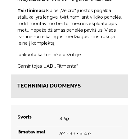
Tvirtinimas:
kibios „Velcro“ juostos pagalba
staliukai yra lengvai tvirtinami ant vilkiko panelės,
todėl montavimo bei tolimesnės ekploatacijos
metu nepažeidžiamas panelės paviršius. Visos
tvirtinimui reikalingos medžiagos ir instrukcija
įeina į komplektą.
Įpakuota kartoninėje dėžutėje
Gamintojas UAB „Fitmenta“
TECHNINIAI DUOMENYS
Svoris
4 kg
Išmatavimai
57 × 44 × 5 cm