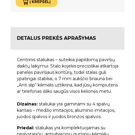
Į KREPŠELĮ
DETALUS PREKĖS APRAŠYMAS
Centrinis staliukas – suteikia papildomą paviršių
daiktų laikymui. Stalo kojelės preciziškai atkartoja
panelės paviršiaus kontūrą, todėl stalas guli
ypatingai stabiliai, o 7 mm aukščio briauna bei
„Anti slip“ kilimėlis užtikrina, kad jūsų kompiuteris
ar telefonas išliks saugūs visos kelionės metu.
Dizainas:
staliukai yra gaminami su 4 spalvų
kantais – medžio imitacijos, aliuminio imitacijos,
juodos spalvos ir juodos bronzos spalvos.
Priedai:
staliukas yra komplektuojamas su
neslystančiu, antivibraciniu guminiu kilimėliu.