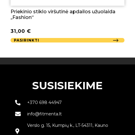
Priekinio stiklo viršutinė apdailos užuolaida
,,Fashion“
31,00
€
PASIRINKTI
SUSISIEKIME
+370 698 44947
info@fitmenta.lt
Verslo g. 15, Kumpių k., LT-54311, Kauno