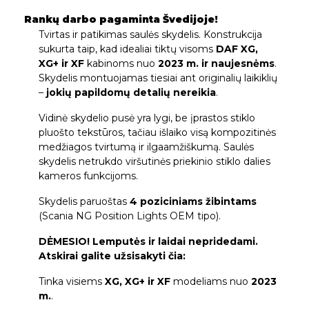
Rankų darbo pagaminta Švedijoje!
Tvirtas ir patikimas saulės skydelis. Konstrukcija
sukurta taip, kad idealiai tiktų visoms
DAF XG,
XG+ ir XF
kabinoms nuo
2023 m. ir naujesnėms
.
Skydelis montuojamas tiesiai ant originalių laikiklių
–
jokių papildomų detalių nereikia
.
Vidinė skydelio pusė yra lygi, be įprastos stiklo
pluošto tekstūros, tačiau išlaiko visą kompozitinės
medžiagos tvirtumą ir ilgaamžiškumą. Saulės
skydelis netrukdo viršutinės priekinio stiklo dalies
kameros funkcijoms.
Skydelis paruoštas
4 poziciniams žibintams
(Scania NG Position Lights OEM tipo).
DĖMESIO! Lemputės ir laidai nepridedami.
Atskirai galite užsisakyti čia:
Tinka visiems
XG, XG+ ir XF
modeliams nuo
2023
m.
.