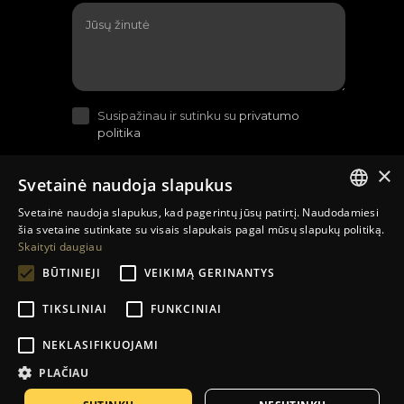
Susipažinau ir sutinku su
privatumo
politika
×
Svetainė naudoja slapukus
Svetainė naudoja slapukus, kad pagerintų jūsų patirtį. Naudodamiesi
LITHUANIAN
šia svetaine sutinkate su visais slapukais pagal mūsų slapukų politiką.
Skaityti daugiau
EN
BŪTINIEJI
VEIKIMĄ GERINANTYS
RU
TIKSLINIAI
FUNKCINIAI
Sutartys su įmonėmis
Prekių pristatymo sąlygos
NEKLASIFIKUOJAMI
Grąžinimas ir garantija
Kontaktai
Kompanija
PLAČIAU
El. parduotuvių kūrimas
:
Jauna reklama