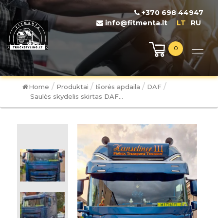
+370 698 44947
info@fitmenta.lt
LT
RU
0
/
/
/
/
Home
Produktai
Išorės apdaila
DAF
Saulės skydelis skirtas DAF...