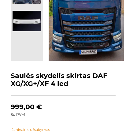
Saulės skydelis skirtas DAF
XG/XG+/XF 4 led
999,00
€
Su PVM
Išankstinis užsakymas