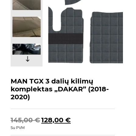
MAN TGX 3 dalių kilimų
komplektas „DAKAR” (2018-
2020)
Original
Current
145,00
€
128,00
€
price
price
Su PVM
was:
is: