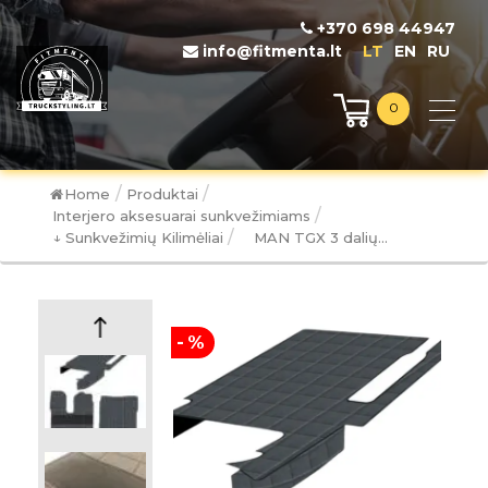
+370 698 44947
info@fitmenta.lt
LT
EN
RU
0
/
/
Home
Produktai
/
Interjero aksesuarai sunkvežimiams
/
↓ Sunkvežimių Kilimėliai
MAN TGX 3 dalių...
-%