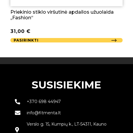
Priekinio stiklo viršutinė apdailos užuolaida
,,Fashion“
31,00
€
PASIRINKTI
SUSISIEKIME
+370 698 44947
info@fitmenta.lt
Verslo g. 15, Kumpių k., LT-54311, Kauno