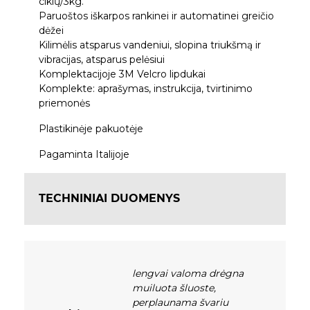
ciklų/3kg.
Paruoštos iškarpos rankinei ir automatinei greičio
dėžei
Kilimėlis atsparus vandeniui, slopina triukšmą ir
vibracijas, atsparus pelėsiui
Komplektacijoje 3M Velcro lipdukai
Komplekte: aprašymas, instrukcija, tvirtinimo
priemonės
Plastikinėje pakuotėje
Pagaminta Italijoje
TECHNINIAI DUOMENYS
lengvai valoma drėgna
muiluota šluoste,
perplaunama švariu