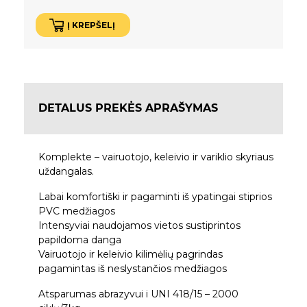
Į KREPŠELĮ
DETALUS PREKĖS APRAŠYMAS
Komplekte – vairuotojo, keleivio ir variklio skyriaus
uždangalas.
Labai komfortiški ir pagaminti iš ypatingai stiprios
PVC medžiagos
Intensyviai naudojamos vietos sustiprintos
papildoma danga
Vairuotojo ir keleivio kilimėlių pagrindas
pagamintas iš neslystančios medžiagos
Atsparumas abrazyvui i UNI 418/15 – 2000