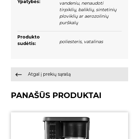
Ypatybės:
vandeniu
,
nenaudoti
tirpiklių, baliklių, sintetinių
ploviklių ar aerozolinių
purškalų
Produkto
poliesteris
,
vatalinas
sudėtis:
Atgal į prekių sąrašą
PANAŠŪS PRODUKTAI