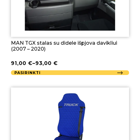
MAN TGX stalas su didele išpjova davikliui
(2007 – 2020)
91,00
€
–
93,00
€
PASIRINKTI