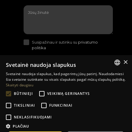
Susipažinau ir sutinku su
privatumo
politika
×
Svetainė naudoja slapukus
Svetainė naudoja slapukus, kad pagerintų jūsų patirtį. Naudodamiesi
LITHUANIAN
šia svetaine sutinkate su visais slapukais pagal mūsų slapukų politiką.
Skaityti daugiau
EN
BŪTINIEJI
VEIKIMĄ GERINANTYS
RU
TIKSLINIAI
FUNKCINIAI
Sutartys su įmonėmis
Prekių pristatymo sąlygos
NEKLASIFIKUOJAMI
Grąžinimas ir garantija
Kontaktai
Kompanija
PLAČIAU
El. parduotuvių kūrimas
:
Jauna reklama