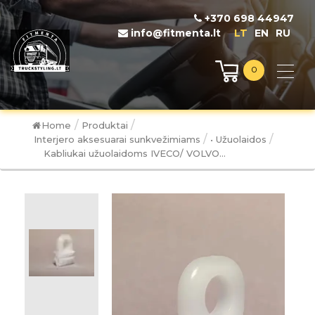
+370 698 44947
info@fitmenta.lt
LT
EN
RU
0
/
/
Home
Produktai
/
/
Interjero aksesuarai sunkvežimiams
• Užuolaidos
Kabliukai užuolaidoms IVECO/ VOLVO...