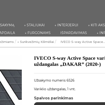
ŽSAKYMĄ
↓ STALIUKAI
↓ INTERJERUI
↓ KITI A
 APDAILA
↓ FURGONAMS
IŠPARDAVIMAS
↓ IN
/
/
vežimiams
↓ Sunkvežimių Kilimėliai
IVECO S-way Active Space..
IVECO S-way Active Space vari
uždangalas „DAKAR” (2020-)
Užsakymo numeris 6526
Variklio uždangalas, 1 vnt.
Spalvos parinkimas