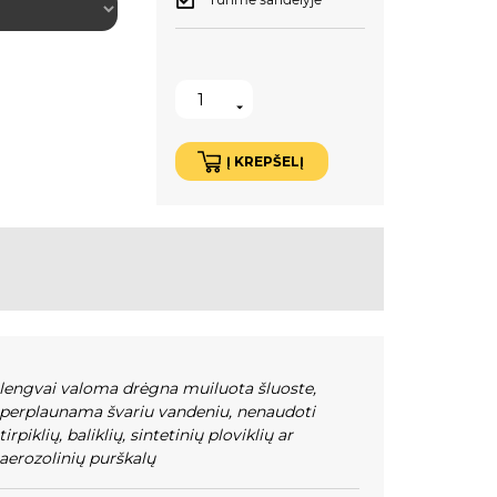
Į KREPŠELĮ
lengvai valoma drėgna muiluota šluoste,
perplaunama švariu vandeniu
,
nenaudoti
tirpiklių, baliklių, sintetinių ploviklių ar
aerozolinių purškalų