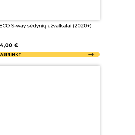
ECO S-way sėdynių užvalkalai (2020+)
54,00
€
PASIRINKTI