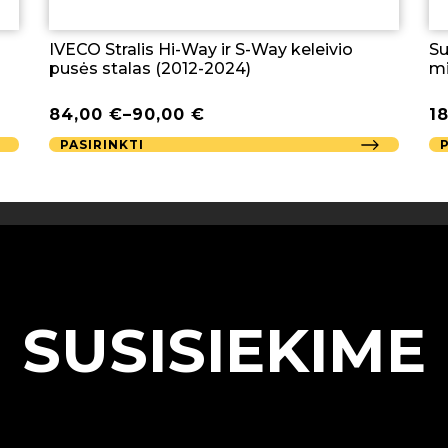
IVECO Stralis Hi-Way ir S-Way keleivio
Su
pusės stalas (2012-2024)
mi
84,00
€
–
90,00
€
1
PASIRINKTI
SUSISIEKIME