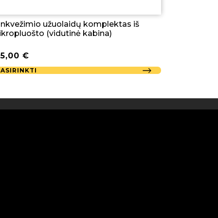
nkvežimio užuolaidų komplektas iš
kropluošto (vidutinė kabina)
85,00
€
PASIRINKTI