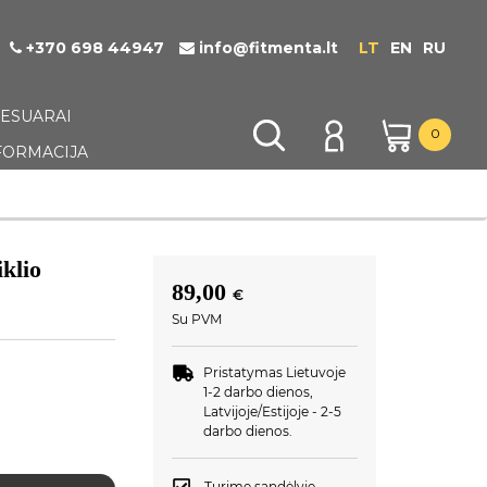
+370 698 44947
info@fitmenta.lt
LT
EN
RU
KSESUARAI
0
FORMACIJA
.
klio
89,00
€
Su PVM
Pristatymas Lietuvoje
1-2 darbo dienos,
Latvijoje/Estijoje - 2-5
darbo dienos.
Turime sandėlyje