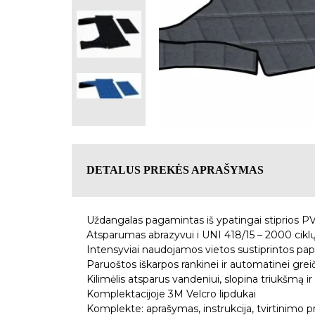
DETALUS PREKĖS APRAŠYMAS
Uždangalas pagamintas iš ypatingai stiprios 
Atsparumas abrazyvui i UNI 418/15 – 2000 cikl
Intensyviai naudojamos vietos sustiprintos p
Paruoštos iškarpos rankinei ir automatinei grei
Kilimėlis atsparus vandeniui, slopina triukšmą ir 
Komplektacijoje 3M Velcro lipdukai
Komplekte: aprašymas, instrukcija, tvirtinimo 