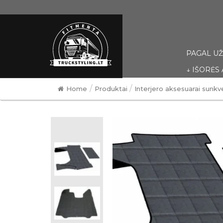
PAGAL U
↓ IŠORĖS
/
/
Home
Produktai
Interjero aksesuarai sunk