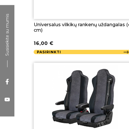
Susisiekite su mumis
Universalus vilkikų rankenų uždangalas 
cm)
16,00
€
PASIRINKTI