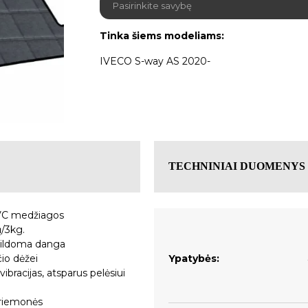
Tinka šiems modeliams:
IVECO S-way AS 2020-
TECHNINIAI DUOMENYS
PVC medžiagos
ų/3kg.
apildoma danga
čio dėžei
Ypatybės:
vibracijas, atsparus pelėsiui
priemonės