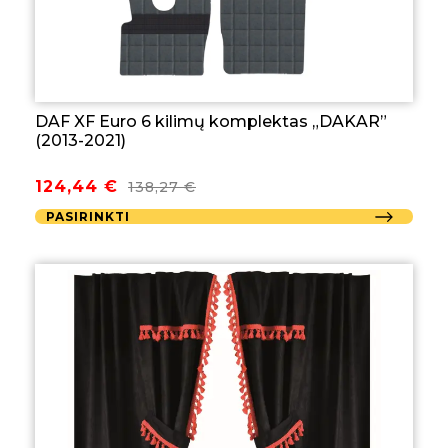
DAF XF Euro 6 kilimų komplektas „DAKAR”
(2013-2021)
Original
Current
124,44
€
138,27
€
price
price
PASIRINKTI
was:
is:
138,27 €.
124,44 €.