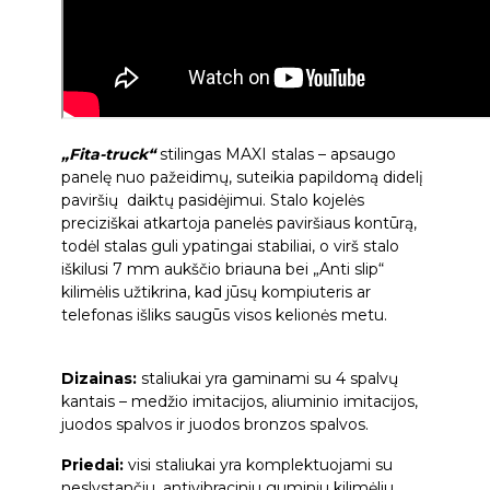
„Fita-truck“
stilingas MAXI stalas – apsaugo
panelę nuo pažeidimų, suteikia papildomą didelį
paviršių daiktų pasidėjimui. Stalo kojelės
preciziškai atkartoja panelės paviršiaus kontūrą,
todėl stalas guli ypatingai stabiliai, o virš stalo
iškilusi 7 mm aukščio briauna bei „Anti slip“
kilimėlis užtikrina, kad jūsų kompiuteris ar
telefonas išliks saugūs visos kelionės metu.
Dizainas:
staliukai yra gaminami su 4 spalvų
kantais – medžio imitacijos, aliuminio imitacijos,
juodos spalvos ir juodos bronzos spalvos.
Priedai:
visi staliukai yra komplektuojami su
neslystančiu, antivibraciniu guminiu kilimėliu.