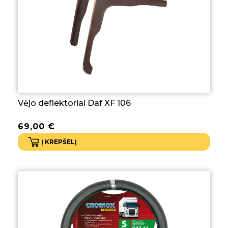
Vėjo deflektoriai Daf XF 106
69,00
€
Į KREPŠELĮ