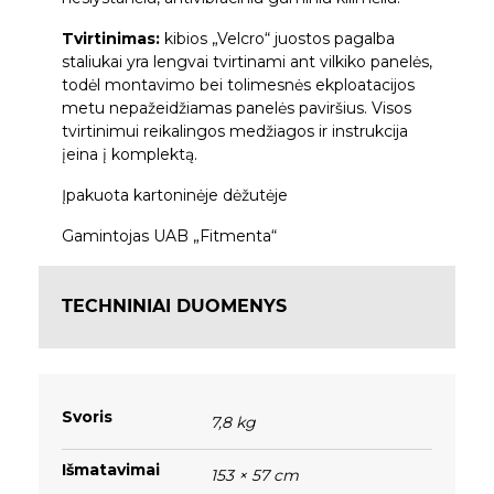
Tvirtinimas:
kibios „Velcro“ juostos pagalba
staliukai yra lengvai tvirtinami ant vilkiko panelės,
todėl montavimo bei tolimesnės ekploatacijos
metu nepažeidžiamas panelės paviršius. Visos
tvirtinimui reikalingos medžiagos ir instrukcija
įeina į komplektą.
Įpakuota kartoninėje dėžutėje
Gamintojas UAB „Fitmenta“
TECHNINIAI DUOMENYS
Svoris
7,8 kg
Išmatavimai
153 × 57 cm