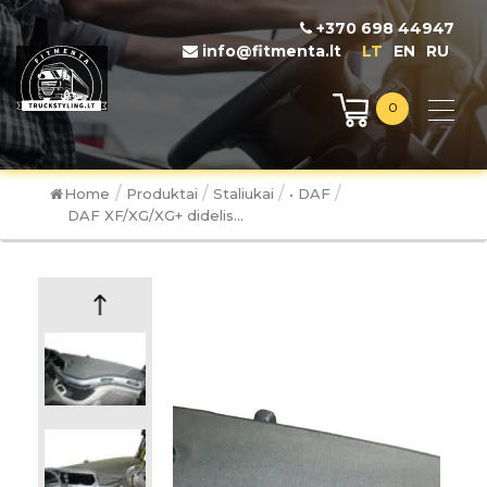
+370 698 44947
info@fitmenta.lt
LT
EN
RU
0
/
/
/
/
Home
Produktai
Staliukai
• DAF
DAF XF/XG/XG+ didelis...