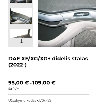
DAF XF/XG/XG+ didelis stalas
(2022-)
95,00
€
109,00
€
–
Su PVM
Užsakymo kodas G70xF22