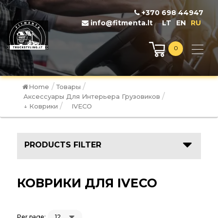
+370 698 44947
info@fitmenta.lt
LT
EN
RU
0
/
/
Home
Товары
/
Аксессуары Для Интерьера Грузовиков
/
↓ Коврики
IVECO
PRODUCTS FILTER
КОВРИКИ ДЛЯ IVECO
Per page: