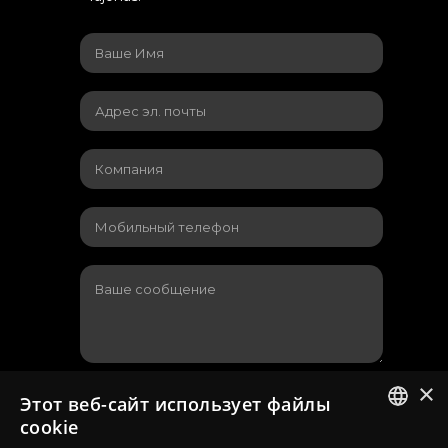
×
Я согласен с
политикой
Этот веб-сайт использует файлы
конфиденциальности
,
cookie
используемой на сайте
LITHUANIAN