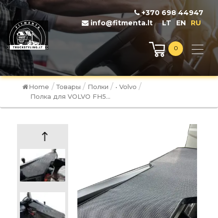
+370 698 44947
info@fitmenta.lt
LT
EN
RU
0
/
/
/
/
Home
Товары
Полки
• Volvo
Полка для VOLVO FH5...